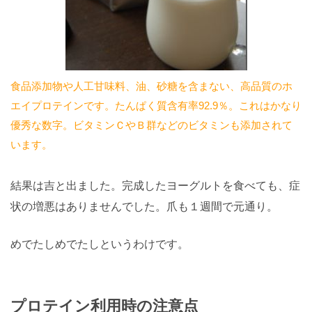
食品添加物や人工甘味料
、
油
、
砂糖
を含まない、高品質のホ
エイプロテインです。たんぱく質含有率92.9％。これはかなり
優秀な数字。
ビタミンＣ
やＢ群などの
ビタミン
も添加されて
います。
結果は吉と出ました。完成したヨーグルトを食べても、症
状の増悪はありませんでした。爪も１週間で元通り。
めでたしめでたしというわけです。
プロテイン利用時の注意点