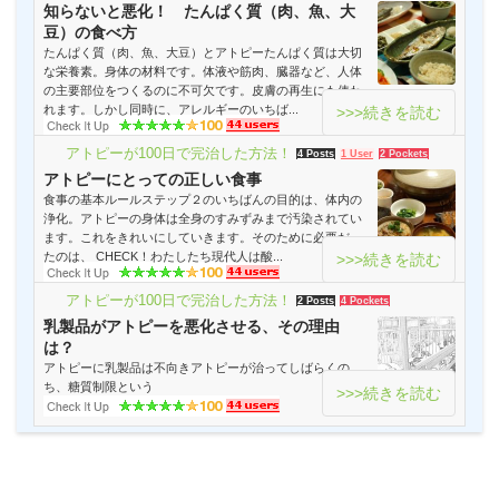
知らないと悪化！ たんぱく質（肉、魚、大
豆）の食べ方
たんぱく質（肉、魚、大豆）とアトピーたんぱく質は大切
な栄養素。身体の材料です。体液や筋肉、臓器など、人体
の主要部位をつくるのに不可欠です。皮膚の再生にも使わ
れます。しかし同時に、アレルギーのいちば...
>>>続きを読む
アトピーが100日で完治した方法！
4 Posts
1 User
2 Pockets
アトピーにとっての正しい食事
食事の基本ルールステップ２のいちばんの目的は、体内の
浄化。アトピーの身体は全身のすみずみまで汚染されてい
ます。これをきれいにしていきます。そのために必要だっ
たのは、 CHECK！わたしたち現代人は酸...
>>>続きを読む
アトピーが100日で完治した方法！
2 Posts
4 Pockets
乳製品がアトピーを悪化させる、その理由
は？
アトピーに乳製品は不向きアトピーが治ってしばらくの
ち、糖質制限という
>>>続きを読む