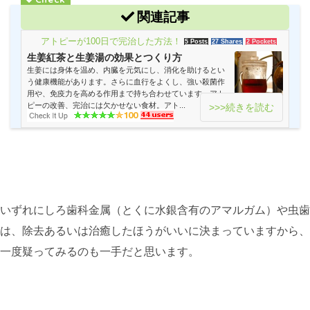
関連記事
アトピーが100日で完治した方法！
5 Posts
27 Shares
2 Pockets
生姜紅茶と生姜湯の効果とつくり方
生姜には身体を温め、内臓を元気にし、消化を助けるとい
う健康機能があります。さらに血行をよくし、強い殺菌作
用や、免疫力を高める作用まで持ち合わせています。アト
ピーの改善、完治には欠かせない食材。アト...
>>>続きを読む
いずれにしろ歯科金属（とくに水銀含有のアマルガム）や虫歯
は、除去あるいは治癒したほうがいいに決まっていますから、
一度疑ってみるのも一手だと思います。