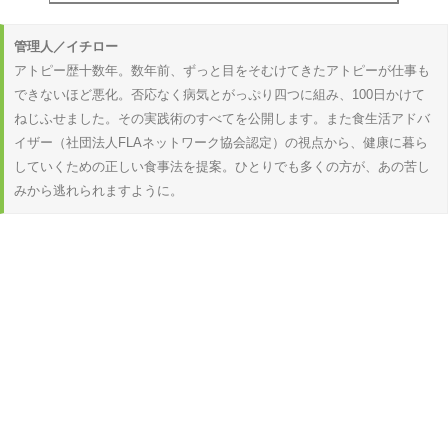
管理人／イチロー
アトピー歴十数年。数年前、ずっと目をそむけてきたアトピーが仕事も
できないほど悪化。否応なく病気とがっぷり四つに組み、100日かけて
ねじふせました。その実践術のすべてを公開します。また食生活アドバ
イザー（社団法人FLAネットワーク協会認定）の視点から、健康に暮ら
していくための正しい食事法を提案。ひとりでも多くの方が、あの苦し
みから逃れられますように。