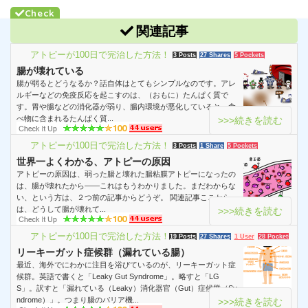
関連記事
アトピーが100日で完治した方法！
3 Posts
27 Shares
5 Pockets
腸が壊れている
腸が弱るとどうなるか？話自体はとてもシンプルなのです。アレ
ルギーなどの免疫反応を起こすのは、（おもに）たんぱく質で
す。胃や腸などの消化器が弱り、腸内環境が悪化していると、食
べ物に含まれるたんぱく質...
>>>続きを読む
アトピーが100日で完治した方法！
3 Posts
1 Share
5 Pockets
世界一よくわかる、アトピーの原因
アトピーの原因は、弱った腸と壊れた腸粘膜アトピーになったの
は、腸が壊れたから――これはもうわかりました。まだわからな
い、という方は、２つ前の記事からどうぞ。 関連記事ここから
は、どうして腸が壊れて...
>>>続きを読む
アトピーが100日で完治した方法！
19 Posts
27 Shares
1 User
28 Pockets
リーキーガット症候群（漏れている腸）
最近、海外でにわかに注目を浴びているのが、リーキーガット症
候群。英語で書くと「Leaky Gut Syndrome」。略すと「LG
S」。訳すと「漏れている（Leaky）消化器官（Gut）症候群（Sy
ndrome）」。つまり腸のバリア機...
>>>続きを読む