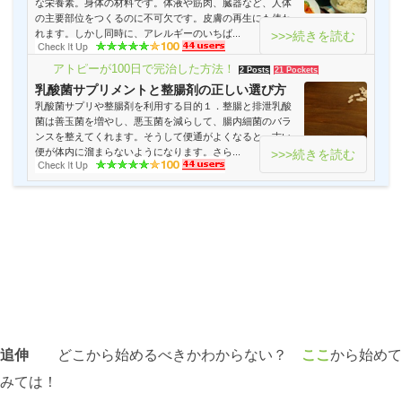
な栄養素。身体の材料です。体液や筋肉、臓器など、人体
の主要部位をつくるのに不可欠です。皮膚の再生にも使わ
れます。しかし同時に、アレルギーのいちば...
>>>続きを読む
アトピーが100日で完治した方法！
2 Posts
21 Pockets
乳酸菌サプリメントと整腸剤の正しい選び方
乳酸菌サプリや整腸剤を利用する目的１．整腸と排泄乳酸
菌は善玉菌を増やし、悪玉菌を減らして、腸内細菌のバラ
ンスを整えてくれます。そうして便通がよくなると、古い
便が体内に溜まらないようになります。さら...
>>>続きを読む
追伸
どこから始めるべきかわからない？
ここ
から始めて
みては！