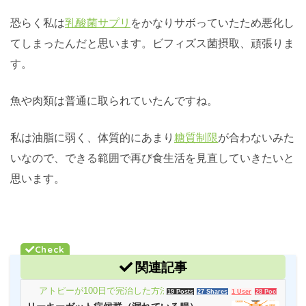
恐らく私は
乳酸菌サプリ
をかなりサボっていたため悪化し
てしまったんだと思います。ビフィズス菌摂取、頑張りま
す。
魚や肉類は普通に取られていたんですね。
私は油脂に弱く、体質的にあまり
糖質制限
が合わないみた
いなので、できる範囲で再び食生活を見直していきたいと
思います。
関連記事
アトピーが100日で完治した方法！
19 Posts
27 Shares
1 User
28 Pockets