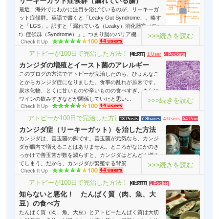
リーキーガット症候群（漏れている腸）
最近、海外でにわかに注目を浴びているのが、リーキーガ
ット症候群。英語で書くと「Leaky Gut Syndrome」。略す
と「LGS」。訳すと「漏れている（Leaky）消化器官（Gu
t）症候群（Syndrome）」。つまり腸のバリア機...
>>>続きを読む
アトピーが100日で完治した方法！
1 Post
1 User
4 Pockets
カンジダの増殖とイースト菌のアレルギー
このブログの方法でアトピーが完治したのち、ひょんなこ
とからカンジダ症になりました。食事の乱れが原因です。
炭水化物、とくに甘いものや辛いものの食べすぎ、さらに
ワインの飲みすぎなどが関係していたと思い...
>>>続きを読む
アトピーが100日で完治した方法！
13 Posts
7 Shares
4 Users
54 Pockets
カンジダ症（リーキーガット）を治した方法
カンジダは、善玉菌の餌です。善玉菌が元気なら、カンジ
ダが腸内で増えることはありません。ところがなにかのき
っかけで善玉菌が数を減らすと、カンジダはどんどん増え
てしまう。だから、カンジダが繁殖する背景...
>>>続きを読む
アトピーが100日で完治した方法！
3 Posts
1 Pocket
知らないと悪化！ たんぱく質（肉、魚、大
豆）の食べ方
たんぱく質（肉、魚、大豆）とアトピーたんぱく質は大切