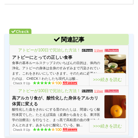
関連記事
アトピーが100日で完治した方法！
4 Posts
1 User
2 Pockets
アトピーにとっての正しい食事
食事の基本ルールステップ２のいちばんの目的は、体内の
浄化。アトピーの身体は全身のすみずみまで汚染されてい
ます。これをきれいにしていきます。そのために必要だっ
たのは、 CHECK！わたしたち現代人は酸...
>>>続きを読む
アトピーが100日で完治した方法！
5 Posts
1 User
3 Pockets
高アルカリ食が、酸性化した身体をアルカリ
体質に変える
酸性化した血をきれいにする昔のわたしは、間違いなく酸
性体質でした。たとえば瀉血（皮膚から血をとる、東洋医
学の治療法）を行なうと、まっ黒で高粘度の血の塊がたく
さんとれます。あきらかに酸化している。触...
>>>続きを読む