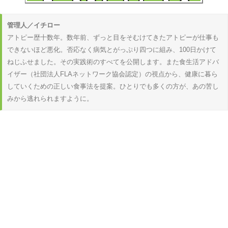
管理人／イチロー
アトピー歴十数年。数年前、ずっと目をそむけてきたアトピーが仕事も
できないほど悪化。否応なく病気とがっぷり四つに組み、100日かけて
ねじふせました。その実践術のすべてを公開します。また食生活アドバ
イザー（社団法人FLAネットワーク協会認定）の視点から、健康に暮ら
していくための正しい食事法を提案。ひとりでも多くの方が、あの苦し
みから逃れられますように。