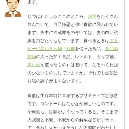
ます。
じつはわたしもここのところ、
お酒
をたくさん
飲んでいて、自己嫌悪と強い食欲に襲われてい
ます。夜中に冷蔵庫をのぞいては、妻の白い視
線を浴びたりもしています。食べるときは
アト
ピーに悪い食べ物
（
砂糖
を使った食品、
食品添
加物
の入った加工食品、レトルト、カップ麺、
悪い油
を使ったもの）は避けて、なるべく負担
の少ないものにしていますが、それでも翌朝は
お腹の調子がよくないです。
食欲は生存本能に直結するプリミティブな欲求
です。コントールはなかなか難しいものです。
治療期も、症状がよくなってくると、そこまで
の我慢と不安、不安からの解放などが手伝っ
て、食欲に火がつきそうになる瞬間がわたしに