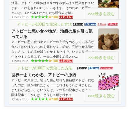
浄化。アトピーの身体は全身のすみずみまで汚染されてい
ます。これをきれいにしていきます。そのために必要だっ
たのは、 CHECK！わたしたち現代人は酸...
>>>続きを読む
アトピーが100日で完治した方法！
4 Posts
4 Shares
1 User
9 Pockets
アトピーに悪い食べ物が、治癒の足を引っ張
っている
アトピーに悪い食べ物アトピーの完治をめざしている方が
食べてはいけないものを漏れなくご紹介。完治させる気が
ない方も、やめるか減らすかするだけで、いまよりずっと
生きやすくなるはず。一挙に全部やめるとい...
>>>続きを読む
アトピーが100日で完治した方法！
3 Posts
1 Share
5 Pockets
世界一よくわかる、アトピーの原因
アトピーの原因は、弱った腸と壊れた腸粘膜アトピーにな
ったのは、腸が壊れたから――これはもうわかりました。
まだわからない、という方は、２つ前の記事からどうぞ。
関連記事ここからは、どうして腸が壊れて...
>>>続きを読む